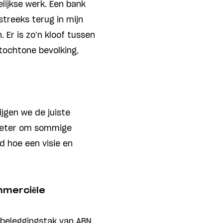
elijkse werk. Een bank
streeks terug in mijn
 Er is zo’n kloof tussen
tochtone bevolking,
ijgen we de juiste
 beter om sommige
ed hoe een visie en
mmerciële
e beleggingstak van ABN,