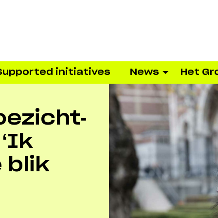
Supported initiatives
News
Het Gr
oezicht-
 ‘Ik
 blik