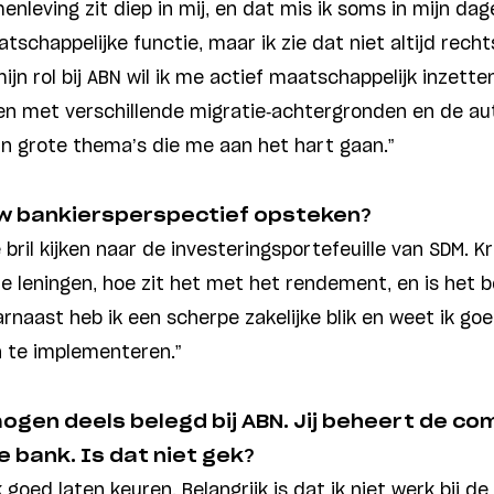
enleving zit diep in mij, en dat mis ik soms in mijn dag
tschappelijke functie, maar ik zie dat niet altijd recht
jn rol bij ABN wil ik me actief maatschappelijk inzetten.
en met verschillende migratie-achtergronden en de au
ijn grote thema’s die me aan het hart gaan.”
uw bankiersperspectief opsteken?
 bril kijken naar de investeringsportefeuille van SDM. Kr
e leningen, hoe zit het met het rendement, en is het
arnaast heb ik een scherpe zakelijke blik en weet ik go
h te implementeren.”
ogen deels belegd bij ABN. Jij beheert de co
e bank. Is dat niet gek?
k goed laten keuren. Belangrijk is dat ik niet werk bij d