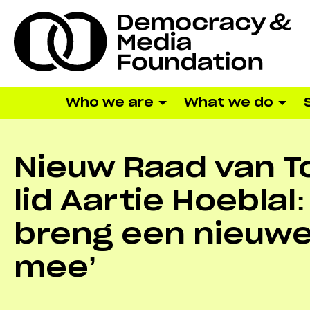
Who we are
What we do
Nieuw Raad van T
lid Aartie Hoeblal:
breng een nieuwe
mee’