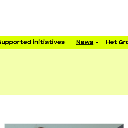
Supported initiatives
News
Het Gr