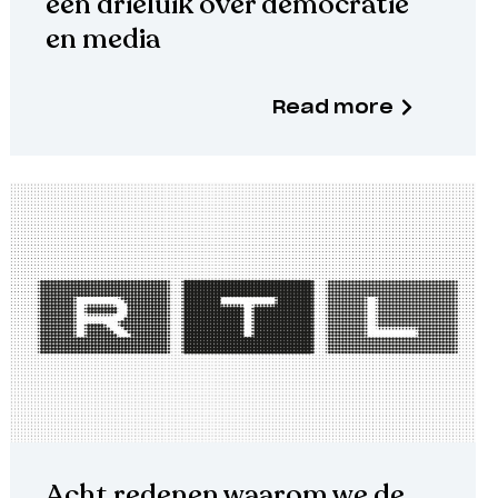
een drieluik over democratie
en media
Read more
Acht redenen waarom we de