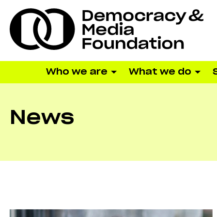
Who we are
What we do
News