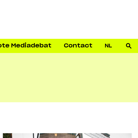
ote Mediadebat
Contact
NL