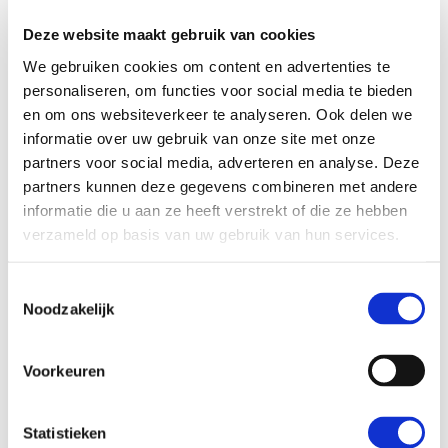
Nemen we niet op? Probeer het later nog eens.
Deze website maakt gebruik van cookies
Bezoekadres
We gebruiken cookies om content en advertenties te
personaliseren, om functies voor social media te bieden
en om ons websiteverkeer te analyseren. Ook delen we
Singel 151
informatie over uw gebruik van onze site met onze
1012 VK Amsterdam
partners voor social media, adverteren en analyse. Deze
partners kunnen deze gegevens combineren met andere
informatie die u aan ze heeft verstrekt of die ze hebben
verzameld op basis van uw gebruik van hun services.
Postadres
Toestemmingsselectie
Noodzakelijk
Stichting Democratie en Media
Spuistraat 112-D
Voorkeuren
1012 VA Amsterdam
Statistieken