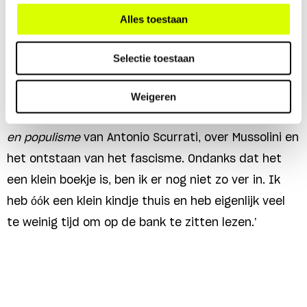
‘Ik las nog een
basisboekje
,
What is Populism
, over
Alles toestaan
hoe populisten vaak te werk gaan en welke
strategieën ze hanteren om aan de macht te
Selectie toestaan
blijven.’
Weigeren
‘Tot slot ben ik begonnen in het
pamflet
Fascisme
en populisme
van Antonio Scurrati, over Mussolini en
het ontstaan van het fascisme. Ondanks dat het
een klein boekje is, ben ik er nog niet zo ver in. Ik
heb óók een klein kindje thuis en heb eigenlijk veel
te weinig tijd om op de bank te zitten lezen.’