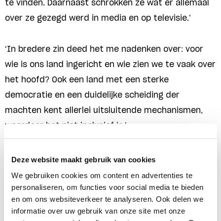
te vinden. Daarnaast schrokken ze wat er allemaal
over ze gezegd werd in media en op televisie.’
‘In bredere zin deed het me nadenken over: voor
wie is ons land ingericht en wie zien we te vaak over
het hoofd? Ook een land met een sterke
democratie en een duidelijke scheiding der
machten kent allerlei uitsluitende mechanismen,
waardoor het niet inclusief is.’
‘Ik voel dat ik zelf de wind in de rug heb gehad om
Deze website maakt gebruik van cookies
hier te komen. Er was begrip voor mijn puberale
We gebruiken cookies om content en advertenties te
personaliseren, om functies voor social media te bieden
uitspattingen en ik kreeg regelmatig het voordeel
en om ons websiteverkeer te analyseren. Ook delen we
van de twijfel. Maar ik weet ook dat dat té vaak niet
informatie over uw gebruik van onze site met onze
het geval is.’