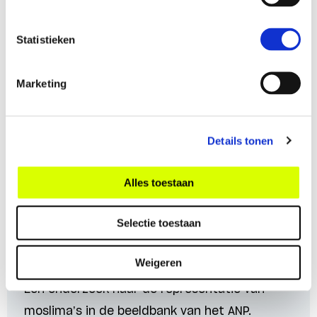
Statistieken
Marketing
Details tonen
Alles toestaan
Toekomstbestendige journalistiek
Beeldvorming van moslima’s in
Selectie toestaan
Nederlandse media
Cigdem Yuksel
Weigeren
Een onderzoek naar de representatie van
moslima’s in de beeldbank van het ANP.