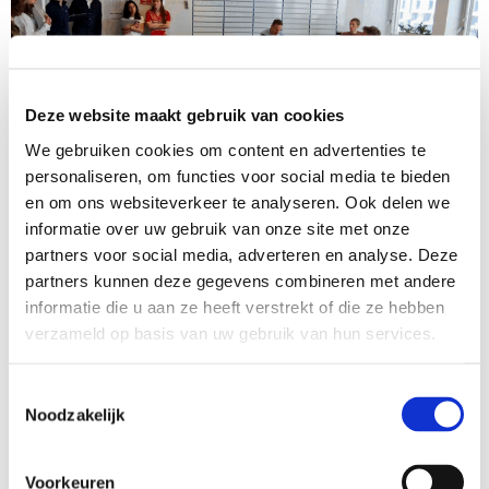
Deze website maakt gebruik van cookies
We gebruiken cookies om content en advertenties te
personaliseren, om functies voor social media te bieden
en om ons websiteverkeer te analyseren. Ook delen we
informatie over uw gebruik van onze site met onze
Toekomstbestendige journalistiek
partners voor social media, adverteren en analyse. Deze
partners kunnen deze gegevens combineren met andere
DeCheckers
informatie die u aan ze heeft verstrekt of die ze hebben
Factcheckers met een journalistiek netwerk
verzameld op basis van uw gebruik van hun services.
Toestemmingsselectie
Lees meer
Noodzakelijk
Voorkeuren