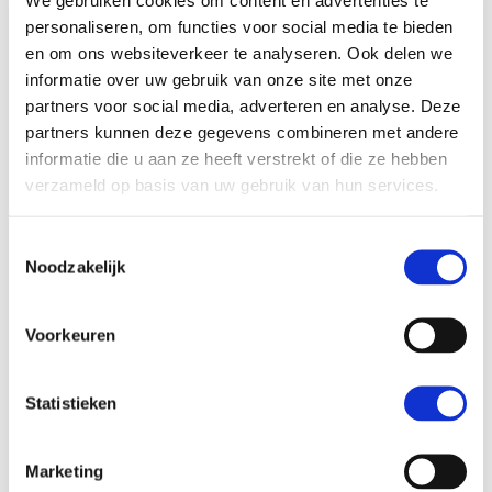
We gebruiken cookies om content en advertenties te
personaliseren, om functies voor social media te bieden
en om ons websiteverkeer te analyseren. Ook delen we
informatie over uw gebruik van onze site met onze
partners voor social media, adverteren en analyse. Deze
partners kunnen deze gegevens combineren met andere
informatie die u aan ze heeft verstrekt of die ze hebben
verzameld op basis van uw gebruik van hun services.
Toestemmingsselectie
Noodzakelijk
Voorkeuren
Weerbare rechtsstaat
Commissie Meijers
Statistieken
Controle van Europese beleidsvorming vanuit
Marketing
mensenrechtenperspectief