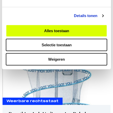
Lees meer
Details tonen
Alles toestaan
Selectie toestaan
Weigeren
Weerbare rechtsstaat