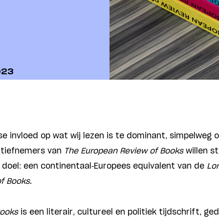
023
e invloed op wat wij lezen is te dominant, simpelweg 
iatiefnemers van
The European Review of Books
willen s
 doel: een continentaal-Europees equivalent van de
Lon
of Books
.
Books
is een literair, cultureel en politiek tijdschrift, ge