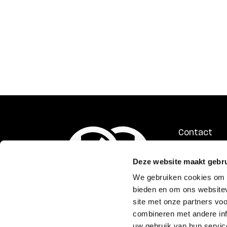
Contact
ANBI
Privacyverk
Deze website maakt gebru
Gedragsco
We gebruiken cookies om c
bieden en om ons websitev
site met onze partners vo
Bezoekadres
Postadr
combineren met andere inf
Singel 151
Spuistraat 
uw gebruik van hun servic