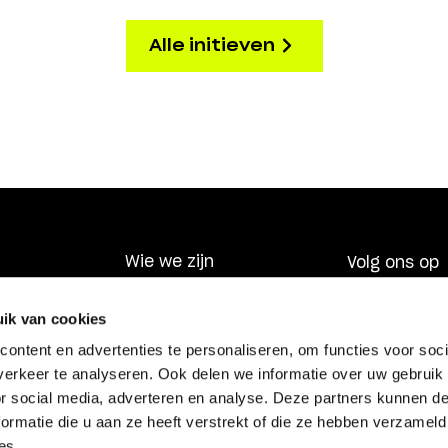
Alle initieven
Wie we zijn
Volg ons op
Wat we doen
laring
Nieuws
ik van cookies
de
ontent en advertenties te personaliseren, om functies voor soci
erkeer te analyseren. Ook delen we informatie over uw gebruik
Blijf op de hoogte
or social media, adverteren en analyse. Deze partners kunnen 
es
ormatie die u aan ze heeft verstrekt of die ze hebben verzameld
112-D
es.