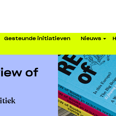
Gesteunde initiatieven
Nieuws
H
iew of
itiek