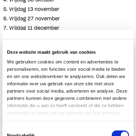
Vrijdag 13 november
Vrijdag 27 november
Vrijdag 11 december
Aanmelden
Deze website maakt gebruik van cookies
We gebruiken cookies om content en advertenties te
(!) Meld je aan bij de leergang met gebruik van
dit
personaliseren, om functies voor social media te bieden
formulier
en selecteer dat je een journalistieke
en om ons websiteverkeer te analyseren. Ook delen we
informatie over uw gebruik van onze site met onze
achtergrond hebt. De Universiteit Leiden zal na de
partners voor social media, adverteren en analyse. Deze
deadline alle journalistieke aanmeldingen met ons
partners kunnen deze gegevens combineren met andere
delen. SDM selecteert hier vervolgens een diverse
informatie die u aan ze heeft verstrekt of die ze hebben
verzameld op basis van uw gebruik van hun services.
groep van vijf journalistieke deelnemers uit.
Toestemmingsselectie
Je kunt je tot en met
zondag 12 juli
aanmelden.
Noodzakelijk