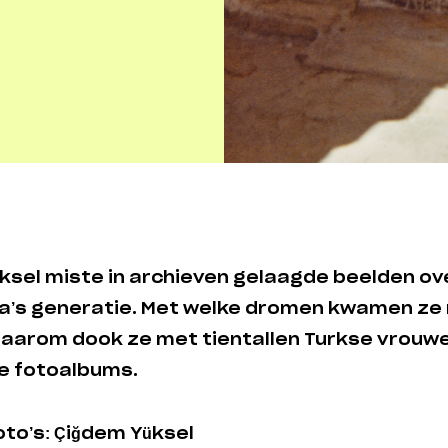
ksel miste in archieven gelaagde beelden ov
a’s generatie. Met welke dromen kwamen ze
 Daarom dook ze met tientallen Turkse vrouw
de fotoalbums.
foto’s: Çiğdem Yüksel