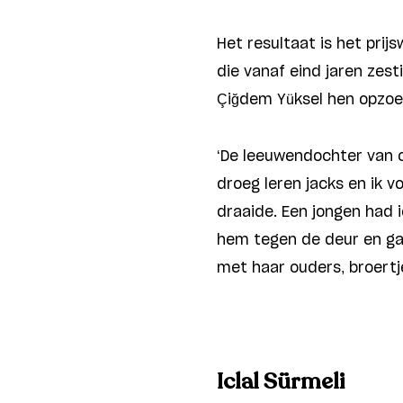
Het resultaat is het prij
die vanaf eind jaren zes
Çiğdem Yüksel hen opzoe
‘De leeuwendochter van c
droeg leren jacks en ik 
draaide. Een jongen had 
hem tegen de deur en gaf 
met haar ouders, broert
Iclal Sürmeli