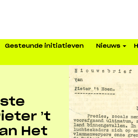
Gesteunde initiatieven
Nieuws
H
rste
eter ’t
van Het