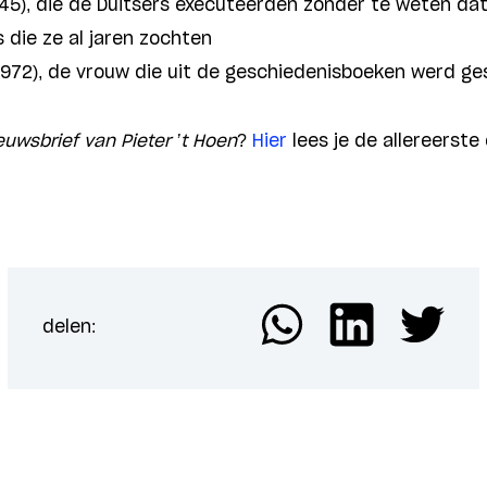
45), die de Duitsers executeerden zonder te weten dat
die ze al jaren zochten
1972), de vrouw die uit de geschiedenisboeken werd g
euwsbrief van Pieter ’t Hoen
?
Hier
lees je de allereerste e
delen: