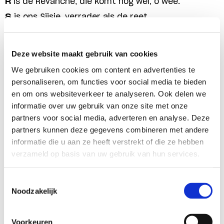
R
is de Revanche, die komt nog wel, o wee.
S
is ons Sijsje, verrader als de reet.
T
is de Terreur, die het leven ons verpest.
U
is Uncle Sam, die vliegmachinen geeft.
Deze website maakt gebruik van cookies
V
is de Vrijheid, waar ieder naar streeft.
We gebruiken cookies om content en advertenties te
W
is Winkelman, met ere hier genoemd.
personaliseren, om functies voor social media te bieden
en om ons websiteverkeer te analyseren. Ook delen we
X
zijn de onbekende Nederlandse helden.
informatie over uw gebruik van onze site met onze
IJ
is de IJdele hoop om Engeland te verslaan.
partners voor social media, adverteren en analyse. Deze
Z
is de Zee, waar de nazi’s in vergaan.
partners kunnen deze gegevens combineren met andere
informatie die u aan ze heeft verstrekt of die ze hebben
verzameld op basis van uw gebruik van hun services.
In haar nalatenschap zit nog meer satirische
poëzie, waaronder een kopie van
Der Tommy
, een
Toestemmingsselectie
ballade die is gepersifleerd op Goethes
Erlkönig
.
Noodzakelijk
Hoewel onduidelijk is of Roosenburg de auteur is
van dat gedicht, laten deze stukken poëzie en
Voorkeuren