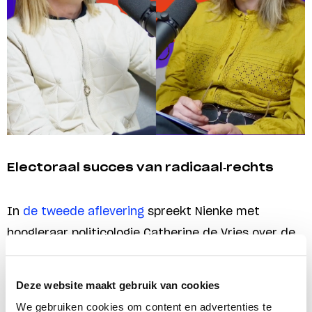
Electoraal succes van radicaal-rechts
In
de tweede aflevering
spreekt Nienke met
hoogleraar politicologie Catherine de Vries over de
opkomst van radicaal-rechts. Catherine doet al
jaren onderzoek naar de factoren waardoor
Deze website maakt gebruik van cookies
radicaal-rechts terrein wint in Nederland én Europa.
We gebruiken cookies om content en advertenties te