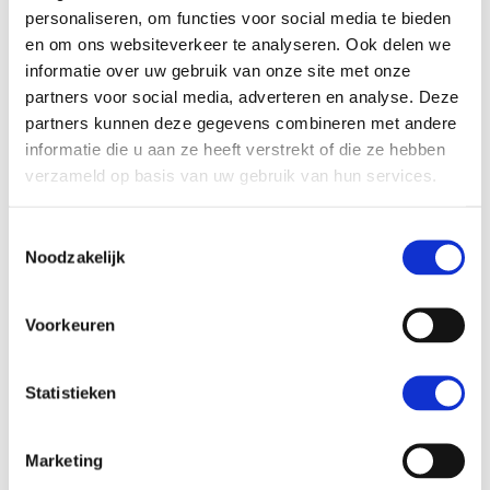
personaliseren, om functies voor social media te bieden
en om ons websiteverkeer te analyseren. Ook delen we
Onlangs verscheen haar boek
Symfonie van onvrede
,
informatie over uw gebruik van onze site met onze
dat begint bij een boer in Overijssel die langzaam
partners voor social media, adverteren en analyse. Deze
zijn vertrouwen in de politiek verliest. Waar hij
partners kunnen deze gegevens combineren met andere
informatie die u aan ze heeft verstrekt of die ze hebben
steevast CDA stemde, schuift hij langzaam maar
verzameld op basis van uw gebruik van hun services.
zeker op naar de LPF, om uiteindelijk bij de PVV uit
te komen.
Toestemmingsselectie
Noodzakelijk
Het is een verhaal dichtbij huis, want die boer in
Overijssel is de vader van Catherine. Hoe kan het
Voorkeuren
dat radicaal-rechts het in heel Europa zo goed
doet? Welke rol spelen emoties bij electoraal
Statistieken
succes? En wat is de invloed van media hierin?
Marketing