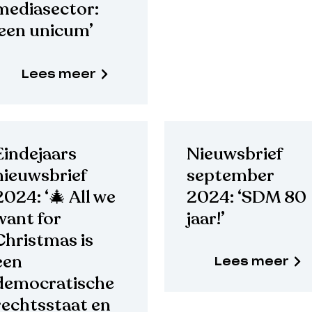
mediasector:
‘een unicum’
Lees meer
Eindejaars
Nieuwsbrief
nieuwsbrief
september
2024: ‘🎄 All we
2024: ‘SDM 80
want for
jaar!’
Christmas is
een
Lees meer
democratische
rechtsstaat en