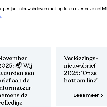
er per jaar nieuwsbrieven met updates over onze activi
.
November
Verkiezings-
2025: 📬 Wij
nieuwsbrief
stuurden een
2025: ‘Onze
brief aan de
bottom line’
informateur
namens de
Lees meer
volledige