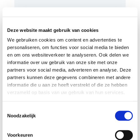
Meer nieuws
Deze website maakt gebruik van cookies
We gebruiken cookies om content en advertenties te
personaliseren, om functies voor social media te bieden
en om ons websiteverkeer te analyseren. Ook delen we
informatie over uw gebruik van onze site met onze
partners voor social media, adverteren en analyse. Deze
partners kunnen deze gegevens combineren met andere
informatie die u aan ze heeft verstrekt of die ze hebben
verzameld op basis van uw gebruik van hun services.
Toestemmingsselectie
Noodzakelijk
Nieuw Raad van Toezicht-lid Aartie
Hoeblal: ‘Ik breng een nieuwe blik mee’
Voorkeuren