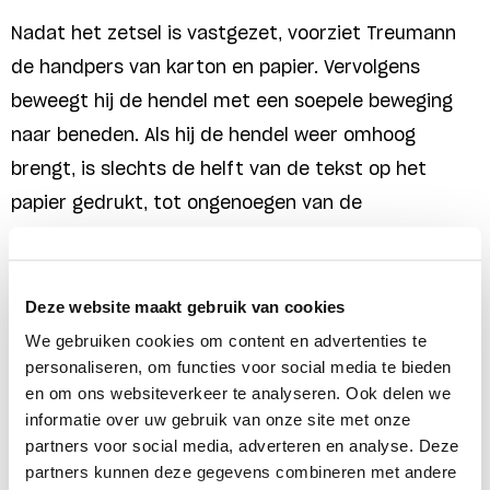
Nadat het zetsel is vastgezet, voorziet Treumann
de handpers van karton en papier. Vervolgens
beweegt hij de hendel met een soepele beweging
naar beneden. Als hij de hendel weer omhoog
brengt, is slechts de helft van de tekst op het
papier gedrukt, tot ongenoegen van de
ambachtsman: ‘Dit is geen drukken, dit is
knoeiwerk.’
Deze website maakt gebruik van cookies
We gebruiken cookies om content en advertenties te
Met hulp van de fotograaf van
Het Parool
worden de
personaliseren, om functies voor social media te bieden
blauwgeverfde moeren van de drukpers onder
en om ons websiteverkeer te analyseren. Ook delen we
handen genomen. Ze blijken minder vastgeroest
informatie over uw gebruik van onze site met onze
dan gedacht. Het duurt even voordat duidelijk is
partners voor social media, adverteren en analyse. Deze
partners kunnen deze gegevens combineren met andere
hoe de mechaniek van de F
. M. Weiler
in elkaar