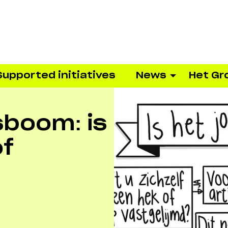
Supported initiatives
News
Het Gr
sboom: is
of