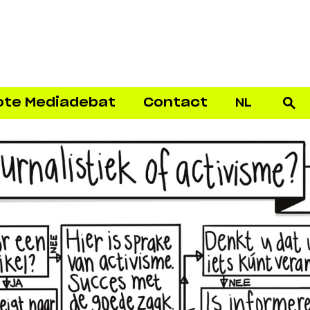
ote Mediadebat
Contact
NL