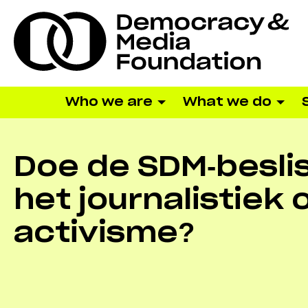
Who we are
What we do
Doe de SDM-besli
het journalistiek 
activisme?