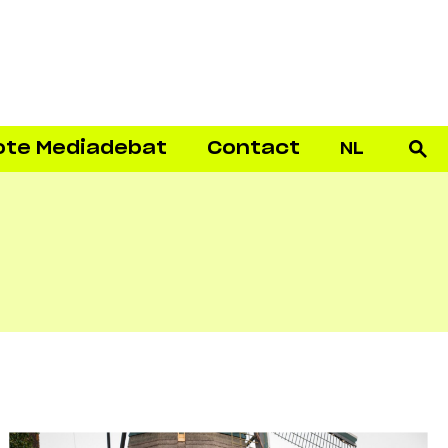
ote Mediadebat
Contact
NL