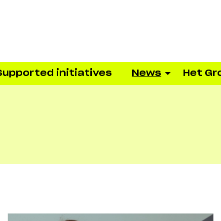
Supported initiatives
News
Het Gr