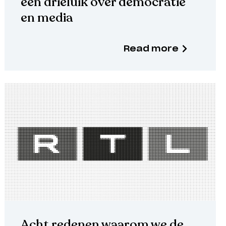
een drieluik over democratie
en media
Read more
Acht redenen waarom we de