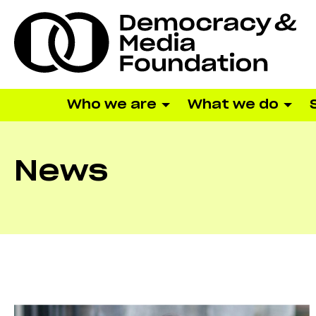
Who we are
What we do
News