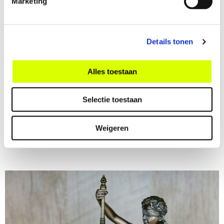
Marketing
Veel leesplezier gewenst!
Details tonen
Alles toestaan
delen:
Selectie toestaan
Weigeren
Meer nieuws