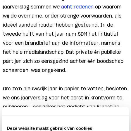
jaarverslag sommen we
acht redenen
op waarom
wij de overname, onder strenge voorwaarden, als
ideëel aandeelhouder hebben gesteund. In de
tweede helft van het jaar nam SDM het initiatief
voor een brandbrief aan de informateur, namens
het hele medialandschap. Dat private én publieke
partijen zich zo eensgezind achter één boodschap
schaarden, was ongekend.
Om zo’n nieuwsrijk jaar in papier te vatten, besloten
we ons jaarverslag voor het eerst in krantvorm te
publiceren. Lees zeker het gedicht van Ernestine
Comvalius, lid van SDM’s raad van toezicht, en het
afscheidsinterview met Ila Kasem, die in 2025
Deze website maakt gebruik van cookies