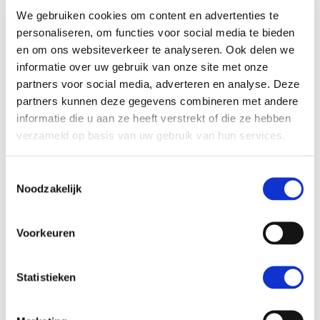
afzwaaide als rvt-lid. Lees ook vooral de portretten
We gebruiken cookies om content en advertenties te
van de illegale Paroolmedewerkster Jet Roosenburg
personaliseren, om functies voor social media te bieden
en om ons websiteverkeer te analyseren. Ook delen we
en de Palestijnse
de Correspondent
-journalist
informatie over uw gebruik van onze site met onze
Ahmed Abu Artema, uit het boek
Vrij, Onverveerd
.
partners voor social media, adverteren en analyse. Deze
Hun beide verhalen vertellen dat vrije journalistiek
partners kunnen deze gegevens combineren met andere
informatie die u aan ze heeft verstrekt of die ze hebben
geen vanzelfsprekendheid is, maar een hard
verzameld op basis van uw gebruik van hun services.
bevochten verworvenheid.
Toestemmingsselectie
Verder vind je in
dit jaarverslag
uiteraard algemene
Noodzakelijk
informatie over de organisatie, het bestuur en
toezicht, de resultaten en een overzicht van de
Voorkeuren
initiatieven die SDM in 2025 steunde. Aan het einde
vind je een woordgraptogram, dat Wisse Beets
Statistieken
speciaal voor ons maakte.