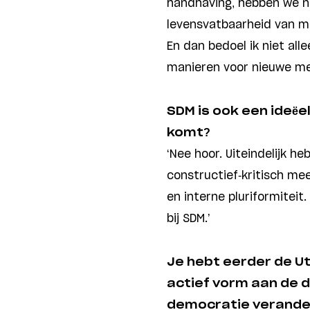
handhaving, hebben we n
levensvatbaarheid van me
En dan bedoel ik niet all
manieren voor nieuwe me
SDM is ook een ideë
komt?
‘Nee hoor. Uiteindelijk 
constructief-kritisch me
en interne pluriformiteit
bij SDM.’
Je hebt eerder de U
actief vorm aan de 
democratie verandere