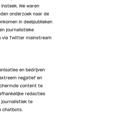
ze insteek. We waren
eden onderzoek naar de
enkomen in deelpublieken
en journalistieke
 via Twitter mainstream
anisaties en bedrijven
s extreem negatief en
eschermde content te
afhankelijke redacties
journalistiek te
n chatbots.