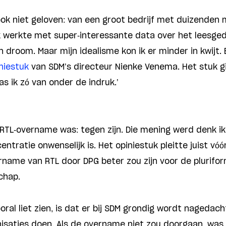
jk ook niet geloven: van een groot bedrijf met duizende
. Ik werkte met super-interessante data over het leesge
 droom. Maar mijn idealisme kon ik er minder in kwijt.
niestuk
van SDM’s directeur Nienke Venema. Het stuk 
s ik zó van onder de indruk.’
e RTL-overname was: tegen zijn. Die mening werd denk i
tratie onwenselijk is. Het opiniestuk pleitte juist vó
rname van RTL door DPG beter zou zijn voor de plurifor
chap.
oral liet zien, is dat er bij SDM grondig wordt nagedach
saties doen. Als de overname niet zou doorgaan, was 