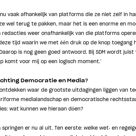
 nu vaak afhankelijk van platforms die ze niet zelf in 
e wel terug te pakken, maar het is een enorme en moe
 redacties weer onafhankelijk van die platforms opere
n deze tijd waarin we met één druk op de knop toegang 
 Daarop is nog geen goed antwoord. Bij SDM wordt juist
p komt voor mij op een logisch moment.’
tichting Democratie en Media?
ik ontdekken waar de grootste uitdagingen liggen van t
uriforme medialandschap en democratische rechtsstaat
ies: wat kunnen we hieraan dóen?
pringen er nu al uit. Ten eerste: welke wet- en regelge