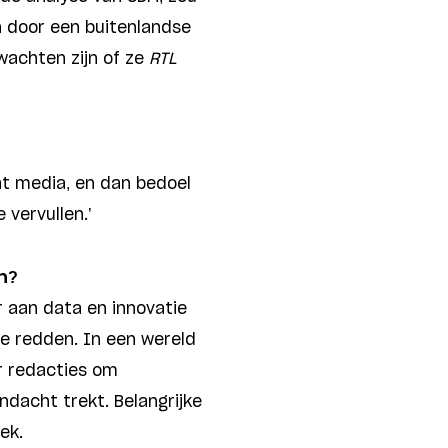
door een buitenlandse
fwachten zijn of ze
RTL
at media, en dan bedoel
vervullen.’
n?
r aan data en innovatie
te redden. In een wereld
or redacties om
ndacht trekt. Belangrijke
ek.