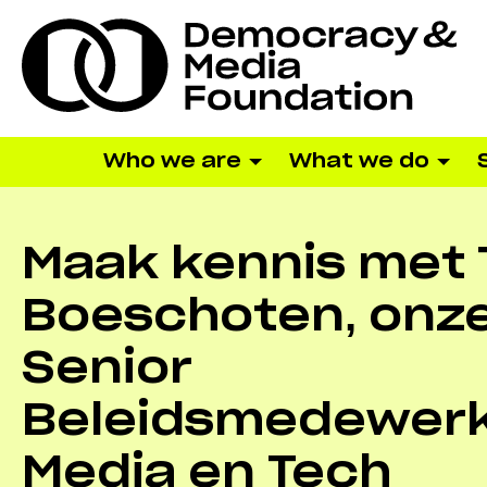
Who we are
What we do
Maak kennis met
Boeschoten, onz
Senior
Beleidsmedewer
Media en Tech