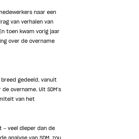
n medewerkers naar een
drag van verhalen van
 En toen kwam vorig jaar
ging over de overname
k breed gedeeld, vanuit
ór de overname. Uit SDM’s
miteit van het
t – veel dieper dan de
de analyse van SDM, zou