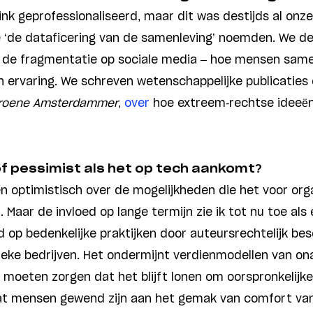
 flink geprofessionaliseerd, maar dit was destijds al on
e ‘de dataficering van de samenleving’ noemden. We d
en de fragmentatie op sociale media – hoe mensen sam
n ervaring. We schreven wetenschappelijke publicaties 
roene Amsterdammer
,
over
hoe extreem-rechtse ideeën
of pessimist als het op tech aankomt?
ben optimistisch over de mogelijkheden die het voor org
. Maar de invloed op lange termijn zie ik tot nu toe al
wd op bedenkelijke praktijken door auteursrechtelijk b
tieke bedrijven. Het ondermijnt verdienmodellen van on
moeten zorgen dat het blijft lonen om oorspronkelijke 
 dat mensen gewend zijn aan het gemak van comfort va