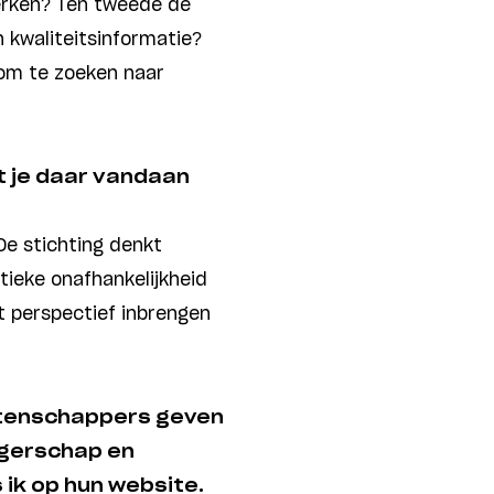
erken? Ten tweede de
 kwaliteitsinformatie?
t om te zoeken naar
t je daar vandaan
De stichting denkt
tieke onafhankelijkheid
at perspectief inbrengen
etenschappers geven
rgerschap en
 ik op hun website.