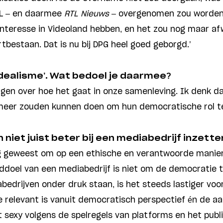
RTL – en daarmee
RTL Nieuws
– overgenomen zou worden 
l interesse in Videoland hebben, en het zou nog maar a
tbestaan. Dat is nu bij DPG heel goed geborgd.’
‘idealisme’. Wat bedoel je daarmee?
rgen over hoe het gaat in onze samenleving. Ik denk d
meer zouden kunnen doen om hun democratische rol te 
n niet juist beter bij een mediabedrijf inzette
ezig geweest om op een ethische en verantwoorde manie
ddoel van een mediabedrijf is niet om de democratie 
abedrijven onder druk staan, is het steeds lastiger vo
e relevant is vanuit democratisch perspectief én de aa
t sexy volgens de spelregels van platforms en het publi