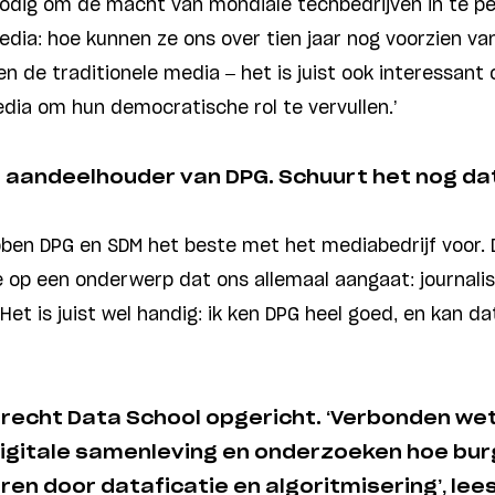
odig om de macht van mondiale techbedrijven in te p
dia: hoe kunnen ze ons over tien jaar nog voorzien van
een de traditionele media – het is juist ook interessan
dia om hun democratische rol te vervullen.’
el aandeelhouder van DPG. Schuurt het nog da
hebben DPG en SDM het beste met het mediabedrijf voor. 
e op een onderwerp dat ons allemaal aangaat: journalis
. Het is juist wel handig: ik ken DPG heel goed, en kan d
trecht Data School opgericht. ‘Verbonden w
digitale samenleving en onderzoeken hoe bu
n door dataficatie en algoritmisering’, lees