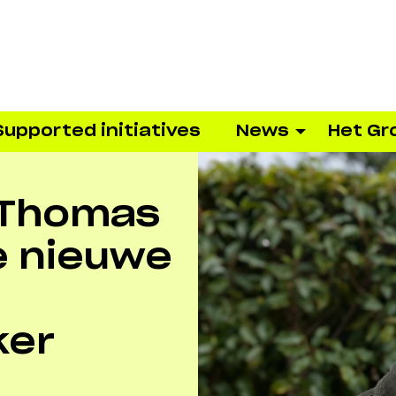
Supported initiatives
News
Het Gr
 Thomas
e nieuwe
ker