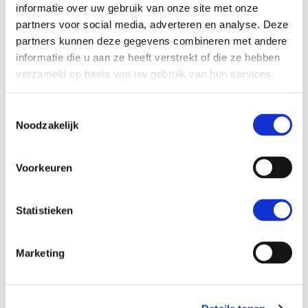
informatie over uw gebruik van onze site met onze
partners voor social media, adverteren en analyse. Deze
partners kunnen deze gegevens combineren met andere
informatie die u aan ze heeft verstrekt of die ze hebben
verzameld op basis van uw gebruik van hun services.
Resilient rule of law
Reproductie Verboden
Toestemmingsselectie
Noodzakelijk
Holland Harbour
Documentairefilm over het handelen van de
Voorkeuren
Nederlandse overheid tijdens de
Indonesische Onafhankelijkheidsoorlog
Statistieken
Read more
Marketing