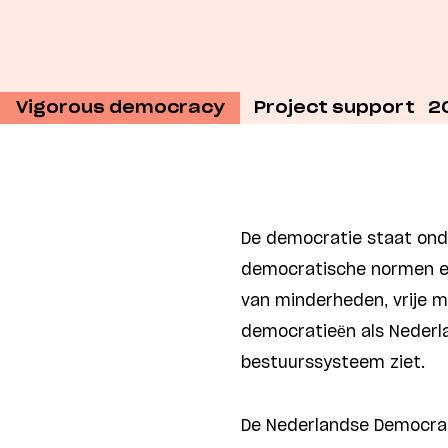
Vigorous democracy
Project support
2
De democratie staat onde
democratische normen en
van minderheden, vrije m
democratieën als Nederl
bestuurssysteem ziet.
De Nederlandse Democrati