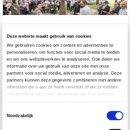
Deze website maakt gebruik van cookies
We gebruiken cookies om content en advertenties te
personaliseren, om functies voor social media te bieden
en om ons websiteverkeer te analyseren. Ook delen we
Resilient rule of law
informatie over uw gebruik van onze site met onze
Nationaal Programma Herdenking
partners voor social media, adverteren en analyse. Deze
Vervolging Sinti & Roma
partners kunnen deze gegevens combineren met andere
informatie die u aan ze heeft verstrekt of die ze hebben
Herdenkingsprogramma ter nagedachtenis aan de
verzameld op basis van uw gebruik van hun services.
vervolging van Sinti & Roma en tegen discriminatie
vandaag de dag
Toestemmingsselectie
Noodzakelijk
Read more