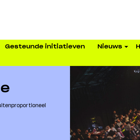
Gesteunde initiatieven
Nieuws
H
te
buitenproportioneel