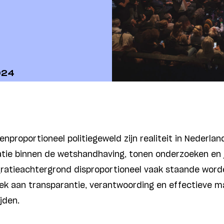
024
tenproportioneel politiegeweld zijn realiteit in Nederl
tie binnen de wetshandhaving, tonen onderzoeken en j
ratieachtergrond disproportioneel vaak staande wor
ek aan transparantie, verantwoording en effectieve m
ijden.