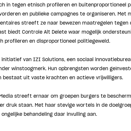
ich in tegen etnisch profileren en buitenproportioneel 
evorderen en publieke campagnes te organiseren. Met 
taires streeft ze naar bewezen maatregelen tegen d
t biedt Controle Alt Delete waar mogelijk ondersteun
 profileren en disproportioneel politiegeweld.
 initiatief van IZI Solutions, een sociaal innovatiebure
 zonder winstoogmerk. Hun opbrengsten worden geïnveste
bestaat uit vaste krachten en actieve vrijwilligers.
 Media streeft ernaar om groepen burgers te bescher
er druk staan. Met haar stevige wortels in de doelgroe
 ongelijke behandeling daar invulling aan.