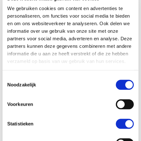
We gebruiken cookies om content en advertenties te
personaliseren, om functies voor social media te bieden
en om ons websiteverkeer te analyseren. Ook delen we
informatie over uw gebruik van onze site met onze
partners voor social media, adverteren en analyse. Deze
partners kunnen deze gegevens combineren met andere
informatie die u aan ze heeft verstrekt of die ze hebben
verzameld op basis van uw gebruik van hun services.
Aartie Hoeblal
Toestemmingsselectie
Lid
Noodzakelijk
Aartie Hoeblal is Directeur Fiduciaire Executie bij MN en
ruim 20 jaar werkzaam in de financiële sector. Ze is haar
Voorkeuren
loopbaan gestart als advocaat financieel recht bij
Clifford Chance. Na ING Investment Management,
Statistieken
Rabobank en De Nederlandsche Bank was zij werkzaam
als Managing Director bij ABN AMRO. Aartie studeerde