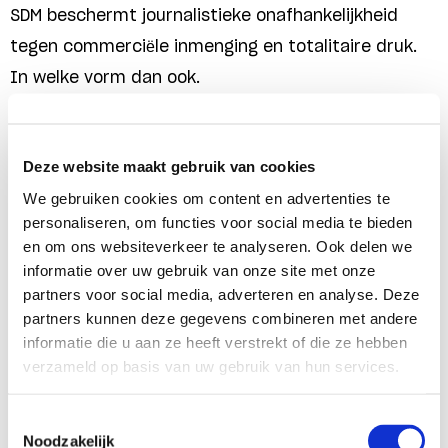
SDM beschermt journalistieke onafhankelijkheid
tegen commerciële inmenging en totalitaire druk.
In welke vorm dan ook.
Onderzoeken.
In ons onderzoek richten we ons
Deze website maakt gebruik van cookies
op de goed geïnformeerde burger, als voorwaarde
We gebruiken cookies om content en advertenties te
voor democratie en als primaire doelgroep voor
personaliseren, om functies voor social media te bieden
media. We richten ons op de relatie tussen burger
en om ons websiteverkeer te analyseren. Ook delen we
en media en tussen burger en democratie en
informatie over uw gebruik van onze site met onze
partners voor social media, adverteren en analyse. Deze
daarmee ook hoe media en democratie elkaar
partners kunnen deze gegevens combineren met andere
beïnvloeden. SDM geeft opdracht tot onafhankelijk
informatie die u aan ze heeft verstrekt of die ze hebben
onderzoek en deelt de uitkomsten zo breed
verzameld op basis van uw gebruik van hun services.
mogelijk. Daarmee kunnen beleid en debatten
Toestemmingsselectie
worden gevoerd op basis van feiten, in plaats van
Noodzakelijk