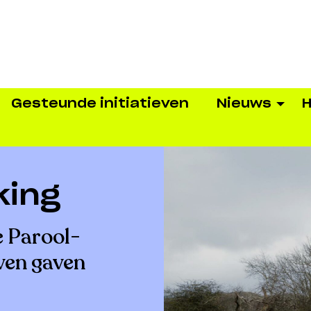
Gesteunde initiatieven
Nieuws
H
king
e Parool-
ven gaven