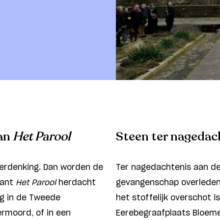
van
Het Parool
Steen ter nagedac
iherdenking. Dan worden de
Ter nagedachtenis aan de
rant
Het Parool
herdacht
gevangenschap overleden o
ng in de Tweede
het stoffelijk overschot i
ermoord, of in een
Eerebegraafplaats Bloem