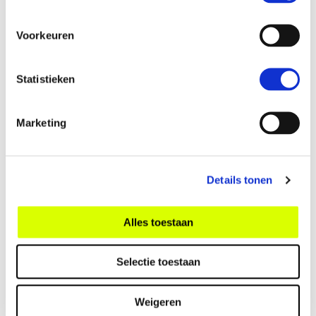
Voorkeuren
Statistieken
Marketing
Toekomstbestendige journalistiek
Details tonen
Sterke, onafhankelijke en pluriforme journalistieke
Alles toestaan
media zijn onmisbaar voor de democratische
rechtsstaat, die niet goed kan functioneren zonder
Selectie toestaan
goed geïnformeerde burgers en een vrije
uitwisseling van ideeën. Door digitalisering,
Weigeren