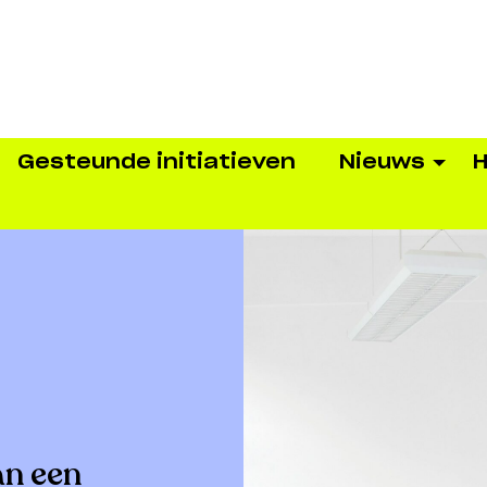
Gesteunde initiatieven
Nieuws
H
an een