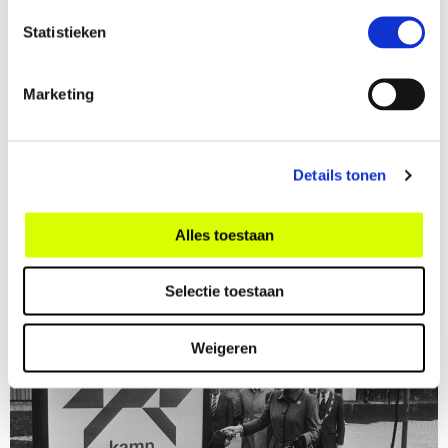
Weerbare rechtsstaat
Statistieken
De empathische hoorzitting
Hogeschool van Amsterdam en Fontys Hogeschool
Marketing
Hoe een herinrichting van een verhoorzaal kan
bijdragen aan een rechtvaardigere procedure
Details tonen
Lees meer
Alles toestaan
Selectie toestaan
Weigeren