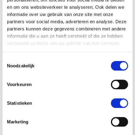
en om ons websiteverkeer te analyseren. Ook delen we
informatie over uw gebruik van onze site met onze
partners voor social media, adverteren en analyse. Deze
partners kunnen deze gegevens combineren met andere
informatie die u aan ze heeft verstrekt of die ze hebben
verzameld op basis van uw gebruik van hun services.
Toestemmingsselectie
Noodzakelijk
Weerbare rechtsstaat
Voorkeuren
Beste meneer Bouterse
Statistieken
Staccato Films Europe
Film waarin journalist en filmmaker Ananta
Marketing
Khemradj (32) onderzoekt hoe haar generatie
verder moet in de nasleep van de