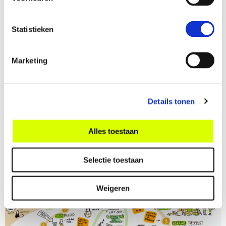
Statistieken
Daadkrachtige democratie
Marketing
Festival New Radicalisms 2024: Doe
Neutraal
Details tonen
Festival over neutraliteit, objectiviteit en politieke
correctheid
Alles toestaan
Lees meer
Selectie toestaan
Weigeren