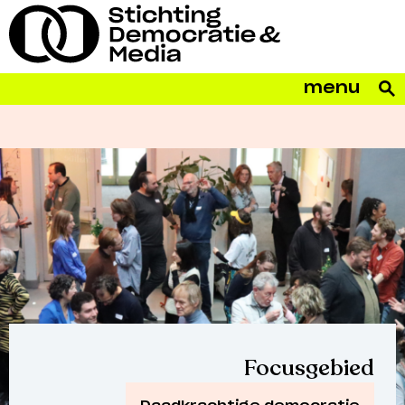
menu
Daadkrachtige
democratie
Focusgebied