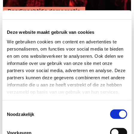
Daadkrachtige democratie
Stemnacht Europese verkiezingen 2024
Deze website maakt gebruik van cookies
Verkiezingsevenement om jongeren naar de stembus
We gebruiken cookies om content en advertenties te
te krijgen
personaliseren, om functies voor social media te bieden
en om ons websiteverkeer te analyseren. Ook delen we
Lees meer
informatie over uw gebruik van onze site met onze
partners voor social media, adverteren en analyse. Deze
partners kunnen deze gegevens combineren met andere
informatie die u aan ze heeft verstrekt of die ze hebben
verzameld op basis van uw gebruik van hun services.
Toestemmingsselectie
Noodzakelijk
Voorkeuren