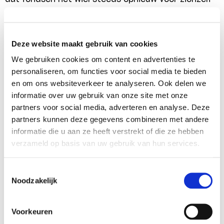
moeten uitvinden en wordt de kwaliteit van hun
grants verbeterd.
Deze website maakt gebruik van cookies
We gebruiken cookies om content en advertenties te
Wat ons betreft was het een zeer geslaagde dag.
personaliseren, om functies voor social media te bieden
Het volgende evenement staat alweer op de rol: op
en om ons websiteverkeer te analyseren. Ook delen we
het International Journalism Festival in Perugia, dat
informatie over uw gebruik van onze site met onze
partners voor social media, adverteren en analyse. Deze
in April plaatsvindt, organiseert JFF een
partners kunnen deze gegevens combineren met andere
dialoogsessie met de daar aanwezige journalisten.
informatie die u aan ze heeft verstrekt of die ze hebben
verzameld op basis van uw gebruik van hun services.
Lees
hier
een uitgebreid verslag van de dag op de
Toestemmingsselectie
website van het JFF.
Noodzakelijk
Voorkeuren